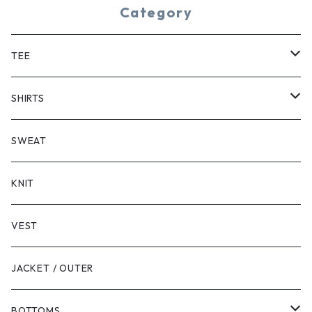
Category
TEE
SHORT SLEEVE
SHIRTS
LONG SLEEVE
SHORT SLEEVE
SWEAT
LONG SLEEVE
KNIT
VEST
JACKET / OUTER
BOTTOMS