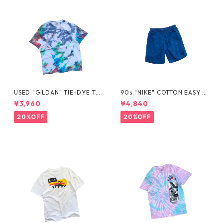
USED "GILDAN" TIE-DYE TE
90s "NIKE" COTTON EASY S
E
HORTS
¥3,960
¥4,840
20%OFF
20%OFF