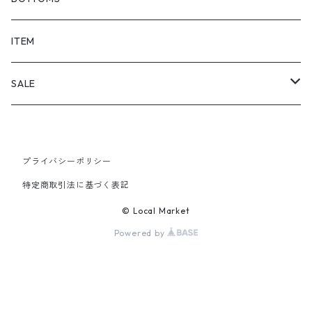
SHORTS
ITEM
PANTS
SALE
TOPS
プライバシーポリシー
PANTS
特定商取引法に基づく表記
ITEM
© Local Market
Powered by