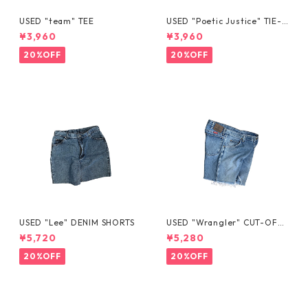
USED "team" TEE
USED "Poetic Justice" TIE-D
YE TEE
¥3,960
¥3,960
20%OFF
20%OFF
USED "Lee" DENIM SHORTS
USED "Wrangler" CUT-OFF
DENIM SHORTS
¥5,720
¥5,280
20%OFF
20%OFF