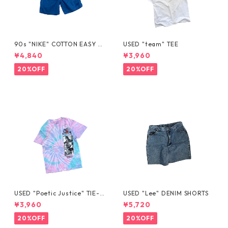
90s "NIKE" COTTON EASY S
USED "team" TEE
HORTS
¥4,840
¥3,960
20%OFF
20%OFF
USED "Poetic Justice" TIE-D
USED "Lee" DENIM SHORTS
YE TEE
¥3,960
¥5,720
20%OFF
20%OFF