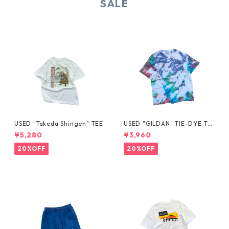
SALE
USED "Takeda Shingen" TEE
USED "GILDAN" TIE-DYE TE
E
¥5,280
¥3,960
20%OFF
20%OFF