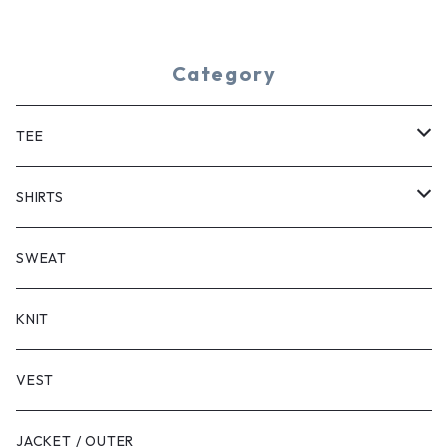
Category
TEE
SHORT SLEEVE
SHIRTS
LONG SLEEVE
SHORT SLEEVE
SWEAT
LONG SLEEVE
KNIT
VEST
JACKET / OUTER