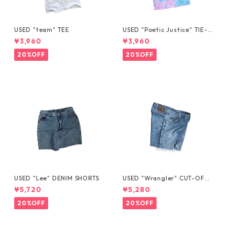
USED "team" TEE
USED "Poetic Justice" TIE-D
YE TEE
¥3,960
¥3,960
20%OFF
20%OFF
USED "Lee" DENIM SHORTS
USED "Wrangler" CUT-OFF
DENIM SHORTS
¥5,720
¥5,280
20%OFF
20%OFF