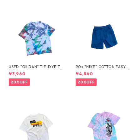
USED "GILDAN" TIE-DYE TE
90s "NIKE" COTTON EASY S
E
HORTS
¥3,960
¥4,840
20%OFF
20%OFF