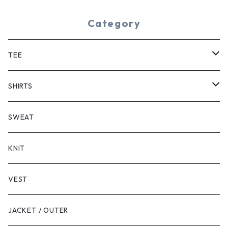
Category
TEE
SHORT SLEEVE
SHIRTS
LONG SLEEVE
SHORT SLEEVE
SWEAT
LONG SLEEVE
KNIT
VEST
JACKET / OUTER