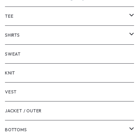
TEE
SHORT SLEEVE
SHIRTS
LONG SLEEVE
SHORT SLEEVE
SWEAT
LONG SLEEVE
KNIT
VEST
JACKET / OUTER
BOTTOMS