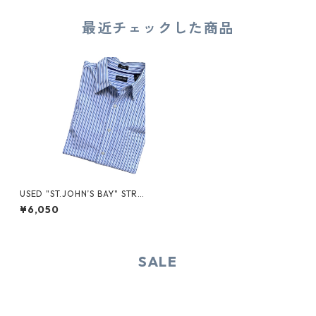
最近チェックした商品
USED "ST.JOHN’S BAY" STRI
PE SHIRT
¥6,050
SALE