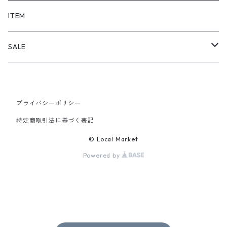
SHORTS
ITEM
PANTS
SALE
TOPS
プライバシーポリシー
PANTS
特定商取引法に基づく表記
ITEM
© Local Market
Powered by