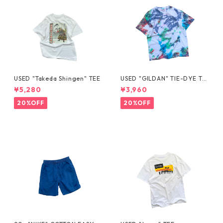
USED "Takeda Shingen" TEE
USED "GILDAN" TIE-DYE TE
E
¥5,280
¥3,960
20%OFF
20%OFF