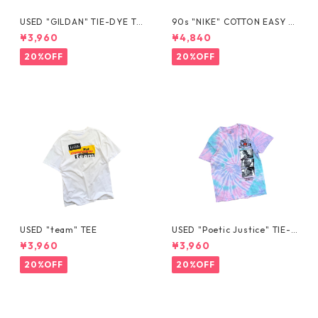
USED "GILDAN" TIE-DYE TE
90s "NIKE" COTTON EASY S
E
HORTS
¥3,960
¥4,840
20%OFF
20%OFF
USED "team" TEE
USED "Poetic Justice" TIE-D
YE TEE
¥3,960
¥3,960
20%OFF
20%OFF