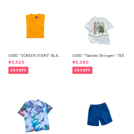
USED "SCREEN STARS" BLAN
USED "Takeda Shingen" TEE
K TEE
¥3,520
¥5,280
20%OFF
20%OFF