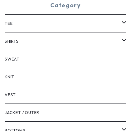
Category
TEE
SHORT SLEEVE
SHIRTS
LONG SLEEVE
SHORT SLEEVE
SWEAT
LONG SLEEVE
KNIT
VEST
JACKET / OUTER
BOTTOMS