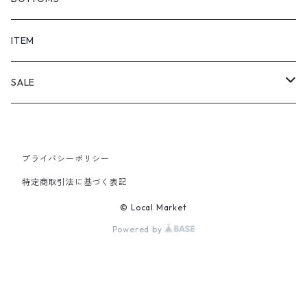
SHORTS
ITEM
PANTS
SALE
TOPS
プライバシーポリシー
PANTS
特定商取引法に基づく表記
ITEM
© Local Market
Powered by