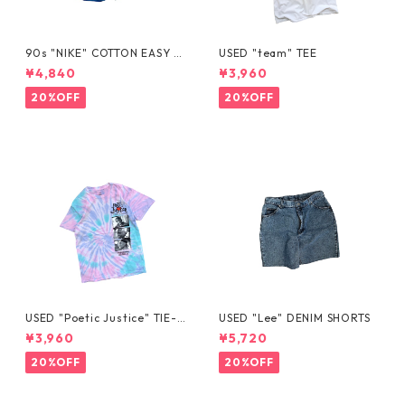
90s "NIKE" COTTON EASY S
USED "team" TEE
HORTS
¥4,840
¥3,960
20%OFF
20%OFF
USED "Poetic Justice" TIE-D
USED "Lee" DENIM SHORTS
YE TEE
¥3,960
¥5,720
20%OFF
20%OFF