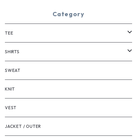
Category
TEE
SHORT SLEEVE
SHIRTS
LONG SLEEVE
SHORT SLEEVE
SWEAT
LONG SLEEVE
KNIT
VEST
JACKET / OUTER