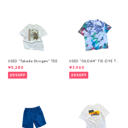
USED "Takeda Shingen" TEE
USED "GILDAN" TIE-DYE TE
E
¥5,280
¥3,960
20%OFF
20%OFF