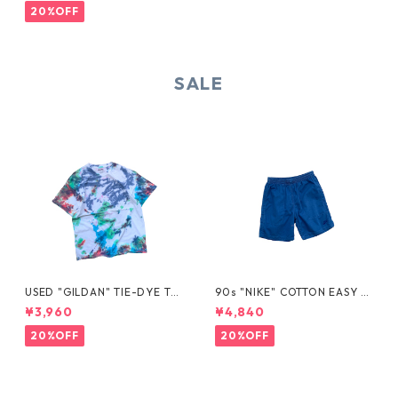
20%OFF
SALE
USED "GILDAN" TIE-DYE TE
90s "NIKE" COTTON EASY S
E
HORTS
¥3,960
¥4,840
20%OFF
20%OFF