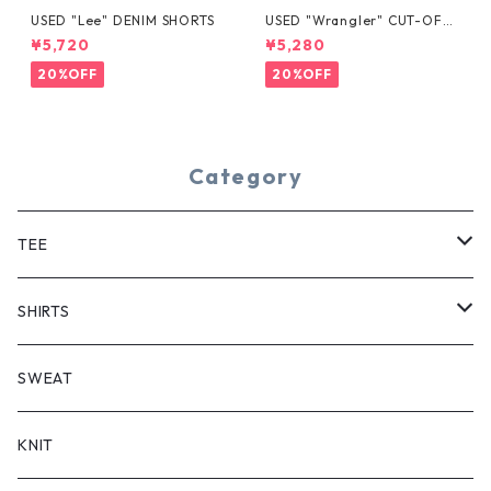
USED "Lee" DENIM SHORTS
USED "Wrangler" CUT-OFF
DENIM SHORTS
¥5,720
¥5,280
20%OFF
20%OFF
Category
TEE
SHORT SLEEVE
SHIRTS
LONG SLEEVE
SHORT SLEEVE
SWEAT
LONG SLEEVE
KNIT