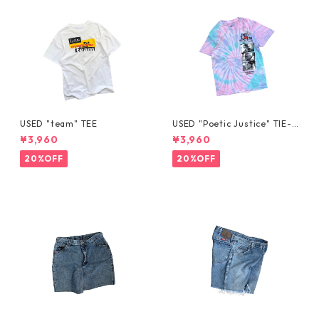
USED "team" TEE
USED "Poetic Justice" TIE-D
YE TEE
¥3,960
¥3,960
20%OFF
20%OFF