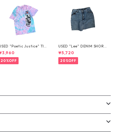
USED "Poetic Justice" TIE
USED "Lee" DENIM SHORT
-DYE TEE
S
¥3,960
¥5,720
20%OFF
20%OFF