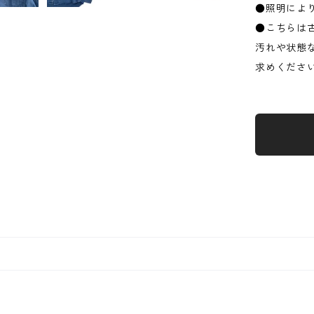
●照明によ
●こちらは
汚れや状態
求めくださ