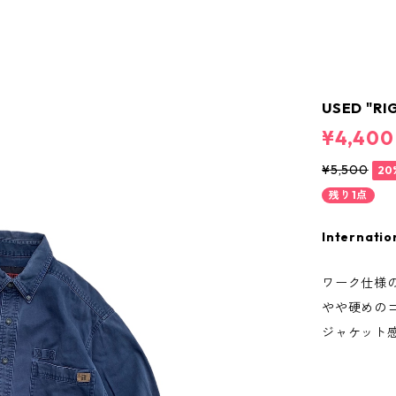
USED "RI
¥4,400
¥5,500
20
残り1点
Internatio
ワーク仕様
やや硬めの
ジャケット