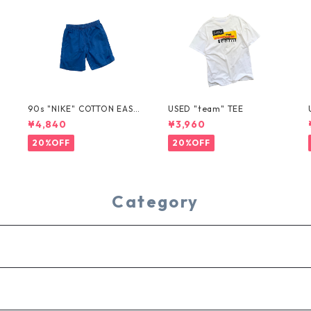
T
90s "NIKE" COTTON EASY
USED "team" TEE
SHORTS
¥4,840
¥3,960
20%OFF
20%OFF
Category