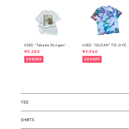
USED "Takeda Shingen" T
USED "GILDAN" TIE-DYE 
EE
EE
¥5,280
¥3,960
20%OFF
20%OFF
TEE
SHORT SLEEVE
SHIRTS