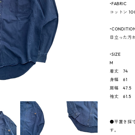
•FABRIC
コットン 10
•CONDITIO
目立った汚
•SIZE
M
着丈 74
身幅 61
肩幅 47.5
袖丈 61.5
●平置き採
す。