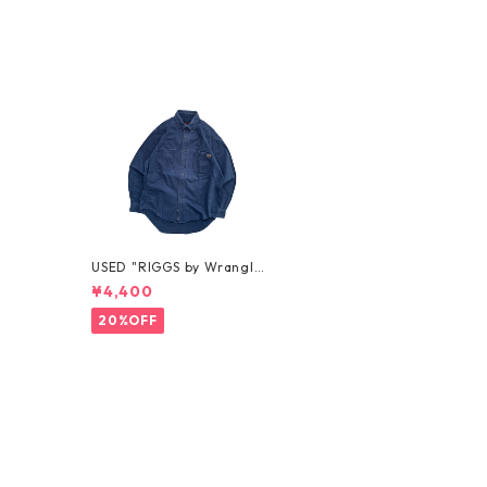
USED "RIGGS by Wrangle
r" BD SHIRT
¥4,400
20%OFF