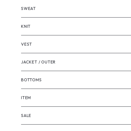
LONG SLEEVE
SHORT SLEEVE
SWEAT
LONG SLEEVE
KNIT
VEST
JACKET / OUTER
BOTTOMS
SHORTS
ITEM
PANTS
SALE