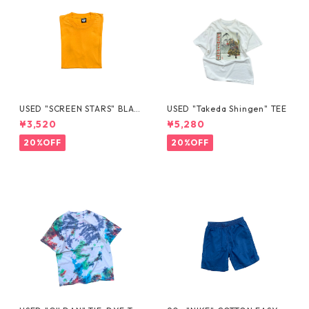
USED "SCREEN STARS" BLAN
USED "Takeda Shingen" TEE
K TEE
¥3,520
¥5,280
20%OFF
20%OFF