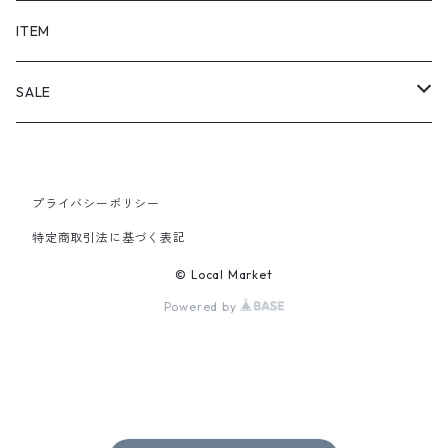
SHORTS
ITEM
PANTS
SALE
TOPS
プライバシーポリシー
PANTS
特定商取引法に基づく表記
ITEM
© Local Market
Powered by