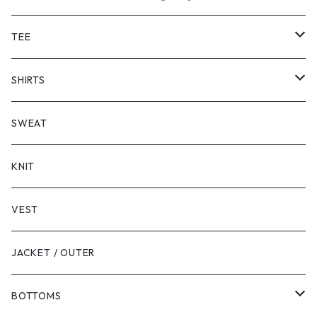
TEE
SHORT SLEEVE
SHIRTS
LONG SLEEVE
SHORT SLEEVE
SWEAT
LONG SLEEVE
KNIT
VEST
JACKET / OUTER
BOTTOMS