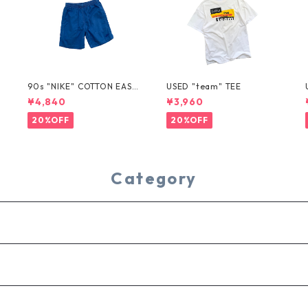
T
90s "NIKE" COTTON EASY
USED "team" TEE
SHORTS
¥4,840
¥3,960
20%OFF
20%OFF
Category