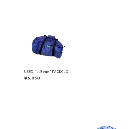
USED "LLBean" PACKCLOT
H DUFFLE
¥6,050