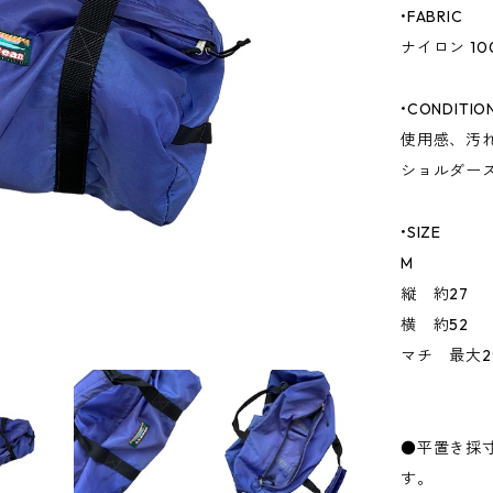
•FABRIC
ナイロン 10
•CONDITIO
使用感、汚
ショルダー
•SIZE
M
縦 約27
横 約52
マチ 最大2
●平置き採
す。