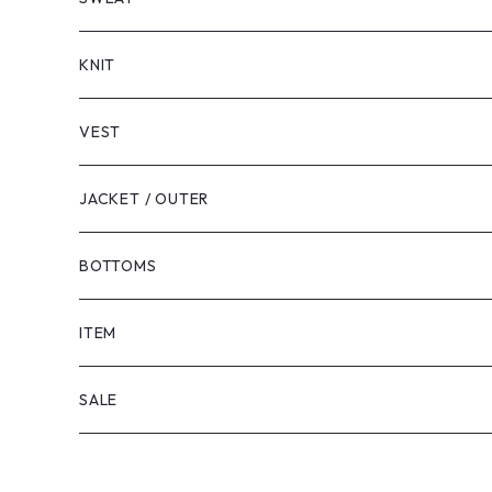
LONG SLEEVE
KNIT
VEST
JACKET / OUTER
BOTTOMS
SHORTS
ITEM
PANTS
SALE
TOPS