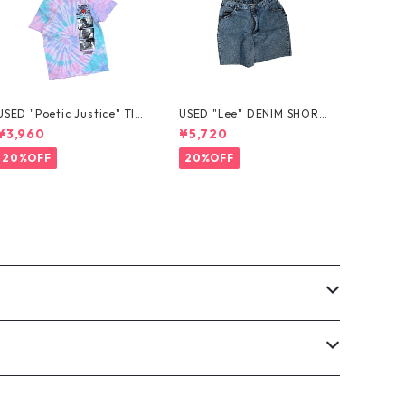
USED "Poetic Justice" TIE
USED "Lee" DENIM SHORT
-DYE TEE
S
¥3,960
¥5,720
20%OFF
20%OFF