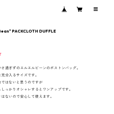
Bean" PACKCLOTH DUFFLE
T
小さ過ぎずのエルエルビーンのボストンバッグ。
は充分入るサイズです。
物ではないと思うのですが
もしっかりオシャレするとワンアップです。
きはないので安心して使えます。