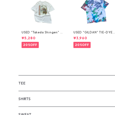
USED "Takeda Shingen" T
USED "GILDAN" TIE-DYE 
EE
EE
¥5,280
¥3,960
20%OFF
20%OFF
TEE
SHORT SLEEVE
SHIRTS
LONG SLEEVE
SHORT SLEEVE
SWEAT