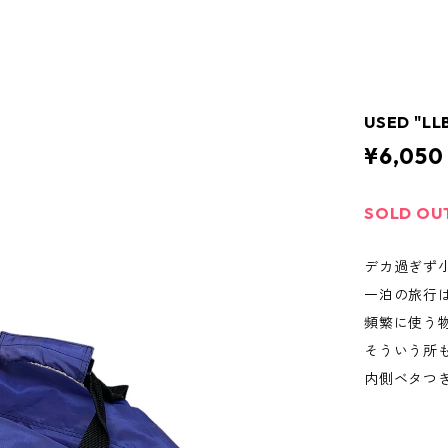
USED "LL
¥6,050
SOLD OU
デカ過ぎず
一泊の旅行
頻繁に使う
そういう所
内側ベタつ