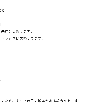
0%
N
れ共に少しあります。
ストラップは欠損してます。
9
寸のため、実寸と若干の誤差がある場合がありま