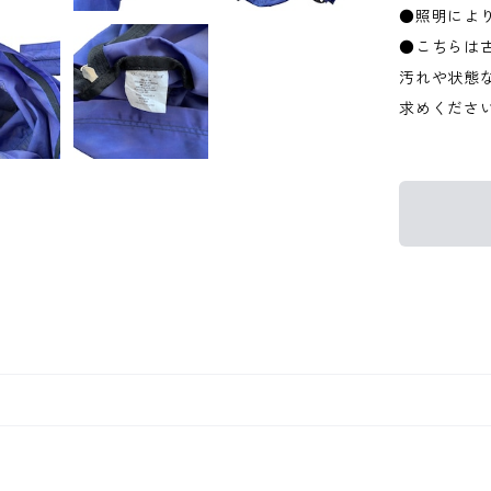
●照明によ
●こちらは
汚れや状態
求めくださ