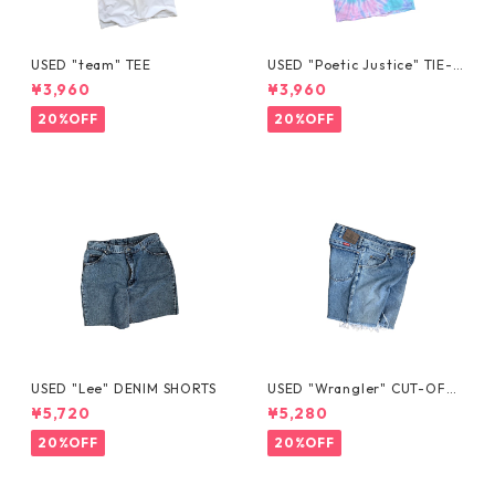
USED "team" TEE
USED "Poetic Justice" TIE-D
YE TEE
¥3,960
¥3,960
20%OFF
20%OFF
USED "Lee" DENIM SHORTS
USED "Wrangler" CUT-OFF
DENIM SHORTS
¥5,720
¥5,280
20%OFF
20%OFF