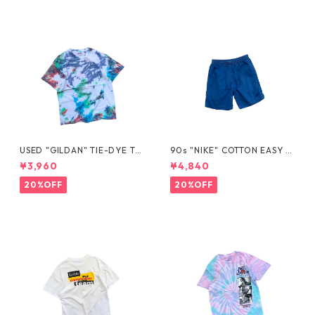
USED "GILDAN" TIE-DYE TE
90s "NIKE" COTTON EASY S
E
HORTS
¥3,960
¥4,840
20%OFF
20%OFF