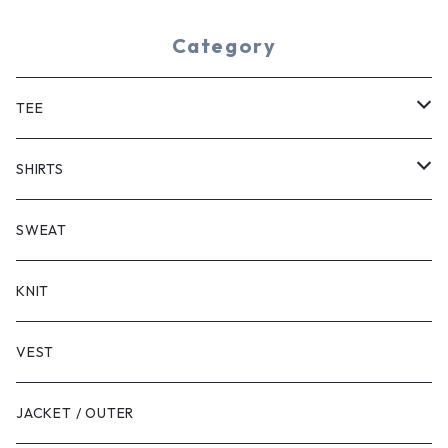
Category
TEE
SHORT SLEEVE
SHIRTS
LONG SLEEVE
SHORT SLEEVE
SWEAT
LONG SLEEVE
KNIT
VEST
JACKET / OUTER