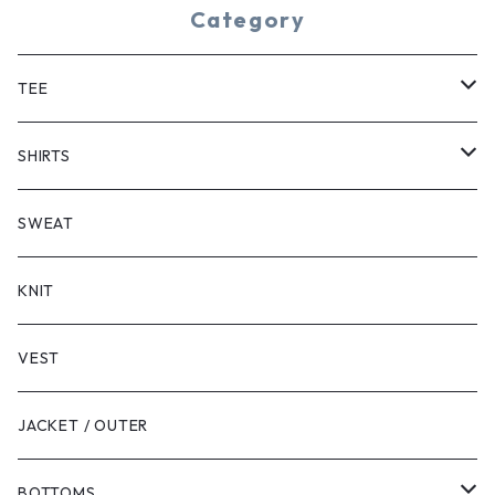
Category
TEE
SHORT SLEEVE
SHIRTS
LONG SLEEVE
SHORT SLEEVE
SWEAT
LONG SLEEVE
KNIT
VEST
JACKET / OUTER
BOTTOMS