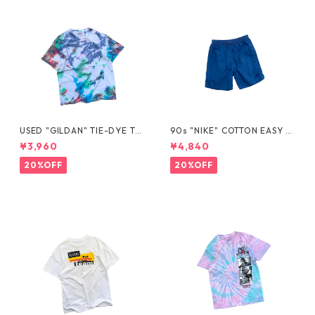
USED "GILDAN" TIE-DYE TE
90s "NIKE" COTTON EASY S
E
HORTS
¥3,960
¥4,840
20%OFF
20%OFF