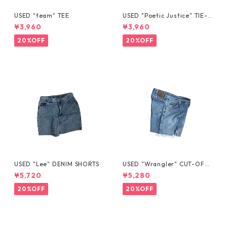
USED "team" TEE
USED "Poetic Justice" TIE-D
YE TEE
¥3,960
¥3,960
20%OFF
20%OFF
USED "Lee" DENIM SHORTS
USED "Wrangler" CUT-OFF
DENIM SHORTS
¥5,720
¥5,280
20%OFF
20%OFF