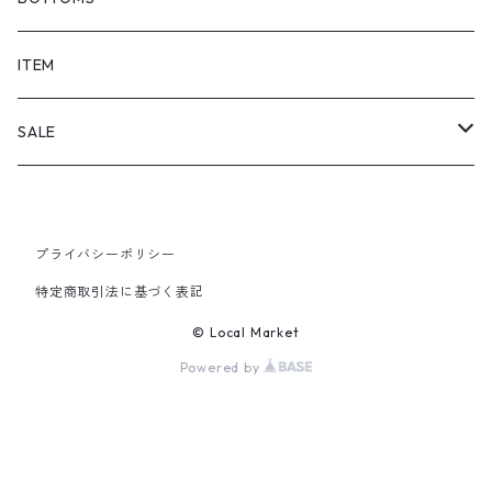
SHORTS
ITEM
PANTS
SALE
TOPS
プライバシーポリシー
PANTS
特定商取引法に基づく表記
ITEM
© Local Market
Powered by