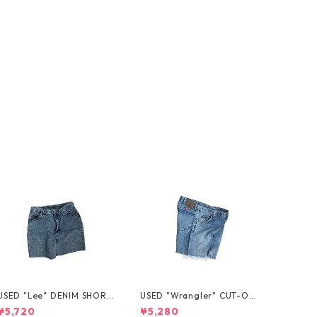
USED "Lee" DENIM SHORT
USED "Wrangler" CUT-OF
S
F DENIM SHORTS
¥5,720
¥5,280