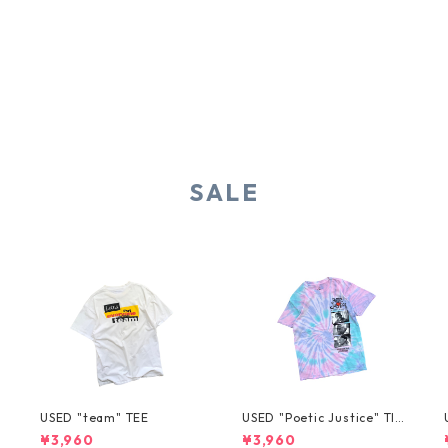
SALE
USED "team" TEE
USED "Poetic Justice" TIE
-DYE TEE
¥3,960
¥3,960