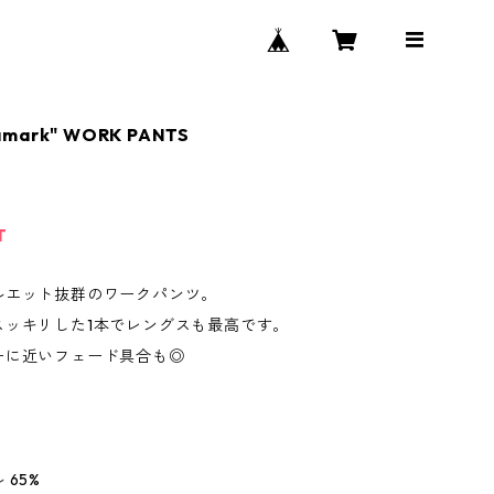
amark" WORK PANTS
T
ルエット抜群のワークパンツ。
スッキリした1本でレングスも最高です。
ーに近いフェード具合も◎
 65%