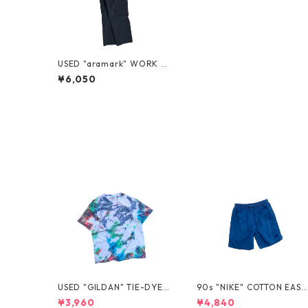
USED "aramark" WORK PA
NTS
¥6,050
USED "GILDAN" TIE-DYE T
90s "NIKE" COTTON EASY
EE
SHORTS
¥3,960
¥4,840