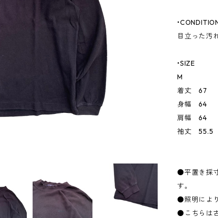
•CONDITIO
目立った汚
•SIZE
M
着丈 67
身幅 64
肩幅 64
袖丈 55.5
●平置き採
す。
●照明によ
●こちらは