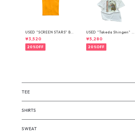
USED "SCREEN STARS" BL
USED "Takeda Shingen" T
ANK TEE
EE
¥3,520
¥5,280
20%OFF
20%OFF
TEE
SHORT SLEEVE
SHIRTS
LONG SLEEVE
SHORT SLEEVE
SWEAT