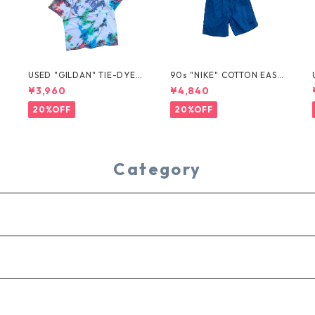
USED "GILDAN" TIE-DYE T
90s "NIKE" COTTON EASY
EE
SHORTS
¥3,960
¥4,840
20%OFF
20%OFF
Category