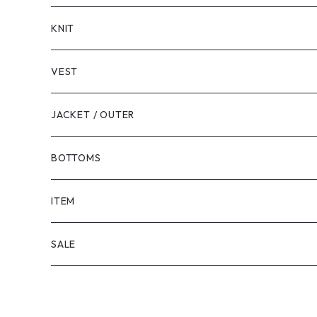
LONG SLEEVE
KNIT
VEST
JACKET / OUTER
BOTTOMS
SHORTS
ITEM
PANTS
SALE
TOPS