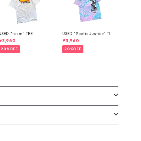
USED "team" TEE
USED "Poetic Justice" TIE
-DYE TEE
¥3,960
¥3,960
20%OFF
20%OFF