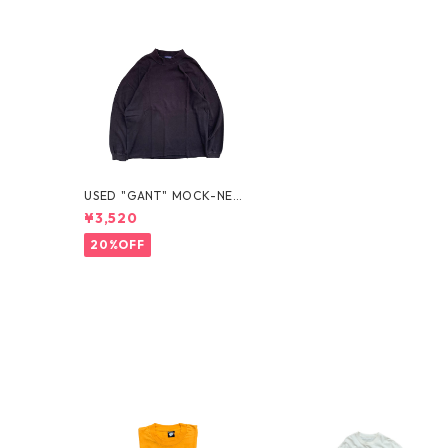
USED "GANT" MOCK-NEC
K L/S TEE
¥3,520
20%OFF