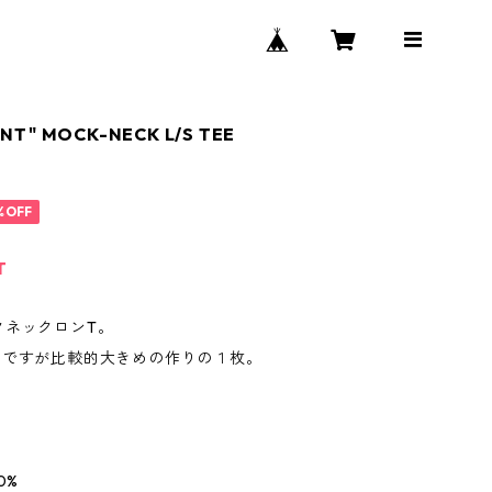
NT" MOCK-NECK L/S TEE
%OFF
T
クネックロンT。
記ですが比較的大きめの作りの１枚。
0%