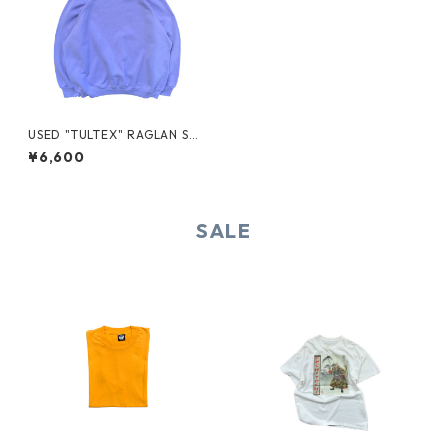
USED "TULTEX" RAGLAN SW
EAT
¥6,600
SALE