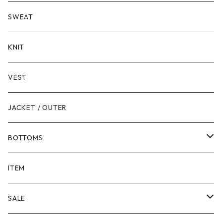
LONG SLEEVE
SHORT SLEEVE
SWEAT
LONG SLEEVE
KNIT
VEST
JACKET / OUTER
BOTTOMS
SHORTS
ITEM
PANTS
SALE