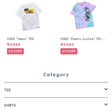
USED "team" TEE
USED "Poetic Justice" TIE-D
YE TEE
¥3,960
¥3,960
20%OFF
20%OFF
Category
TEE
SHORT SLEEVE
SHIRTS