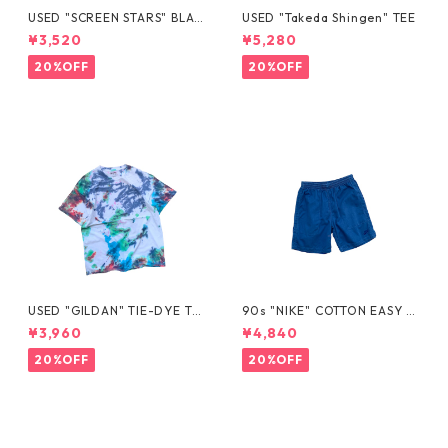
USED "SCREEN STARS" BLAN
USED "Takeda Shingen" TEE
K TEE
¥3,520
¥5,280
20%OFF
20%OFF
USED "GILDAN" TIE-DYE TE
90s "NIKE" COTTON EASY S
E
HORTS
¥3,960
¥4,840
20%OFF
20%OFF