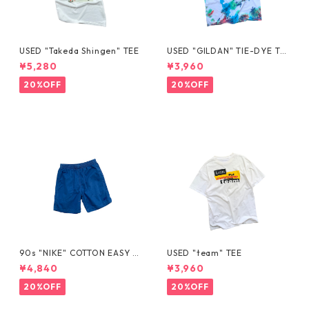
USED "Takeda Shingen" TEE
USED "GILDAN" TIE-DYE TE
E
¥5,280
¥3,960
20%OFF
20%OFF
90s "NIKE" COTTON EASY S
USED "team" TEE
HORTS
¥4,840
¥3,960
20%OFF
20%OFF