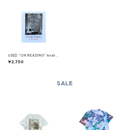
USED "ON READING" Andre
Kertesz
¥2,750
SALE