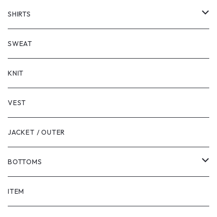
SHORT SLEEVE
SHIRTS
LONG SLEEVE
SHORT SLEEVE
SWEAT
LONG SLEEVE
KNIT
VEST
JACKET / OUTER
BOTTOMS
SHORTS
ITEM