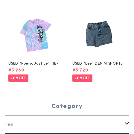
USED "Poetic Justice" TIE-D
USED "Lee" DENIM SHORTS
YE TEE
¥3,960
¥5,720
20%OFF
20%OFF
Category
TEE