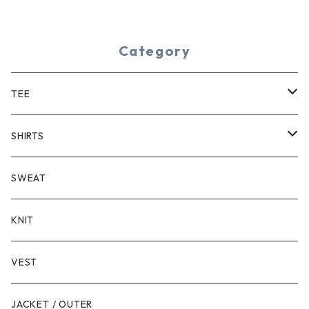
Category
TEE
SHORT SLEEVE
SHIRTS
LONG SLEEVE
SHORT SLEEVE
SWEAT
LONG SLEEVE
KNIT
VEST
JACKET / OUTER