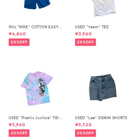
90s "NIKE" COTTON EASY S
USED "team" TEE
HORTS
¥4,840
¥3,960
20%OFF
20%OFF
USED "Poetic Justice" TIE-D
USED "Lee" DENIM SHORTS
YE TEE
¥3,960
¥5,720
20%OFF
20%OFF