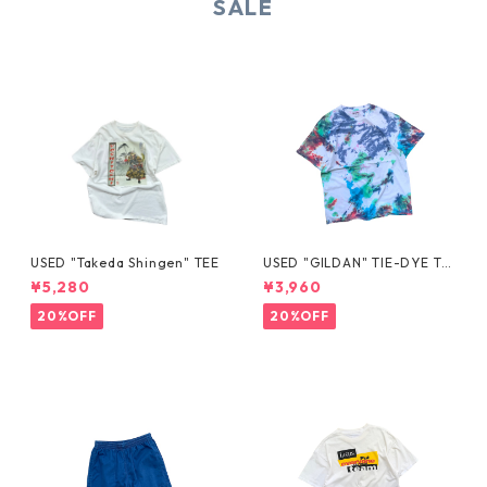
SALE
USED "Takeda Shingen" TEE
USED "GILDAN" TIE-DYE TE
E
¥5,280
¥3,960
20%OFF
20%OFF