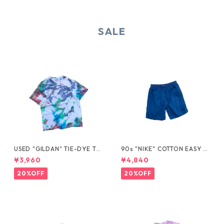
SALE
USED "GILDAN" TIE-DYE TE
90s "NIKE" COTTON EASY S
E
HORTS
¥3,960
¥4,840
20%OFF
20%OFF