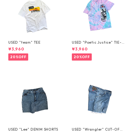
USED "team" TEE
USED "Poetic Justice" TIE-D
YE TEE
¥3,960
¥3,960
20%OFF
20%OFF
USED "Lee" DENIM SHORTS
USED "Wrangler" CUT-OFF