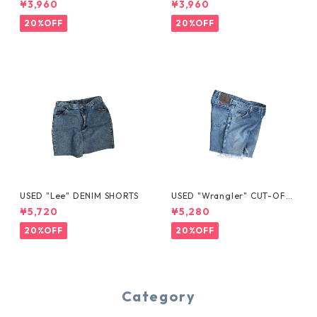
¥3,960
¥3,960
20%OFF
20%OFF
USED "Lee" DENIM SHORTS
USED "Wrangler" CUT-OFF
DENIM SHORTS
¥5,720
¥5,280
20%OFF
20%OFF
Category