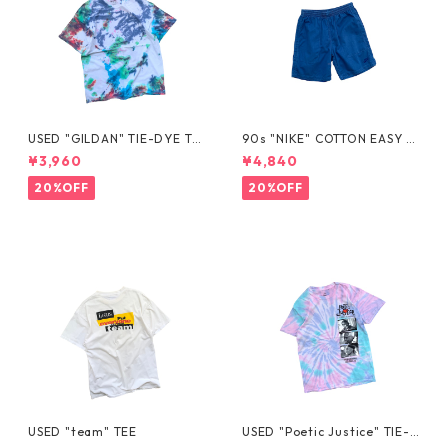
USED "GILDAN" TIE-DYE TE
90s "NIKE" COTTON EASY S
E
HORTS
¥3,960
¥4,840
20%OFF
20%OFF
USED "team" TEE
USED "Poetic Justice" TIE-D
YE TEE