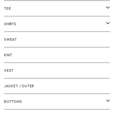
TEE
SHORT SLEEVE
SHIRTS
LONG SLEEVE
SHORT SLEEVE
SWEAT
LONG SLEEVE
KNIT
VEST
JACKET / OUTER
BOTTOMS