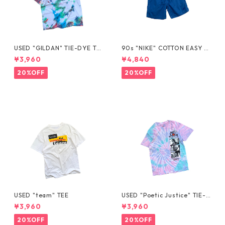
USED "GILDAN" TIE-DYE TE
90s "NIKE" COTTON EASY S
E
HORTS
¥3,960
¥4,840
20%OFF
20%OFF
USED "team" TEE
USED "Poetic Justice" TIE-D
YE TEE
¥3,960
¥3,960
20%OFF
20%OFF