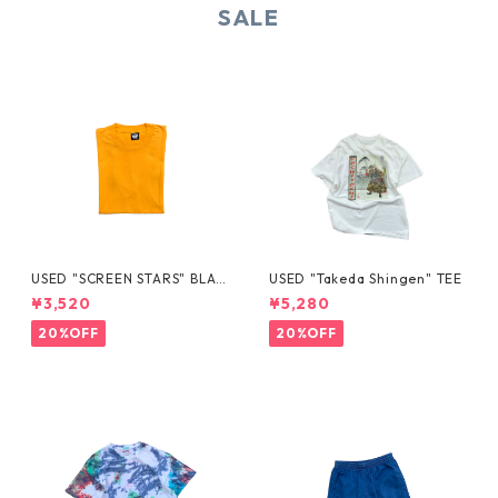
SALE
USED "SCREEN STARS" BLAN
USED "Takeda Shingen" TEE
K TEE
¥3,520
¥5,280
20%OFF
20%OFF