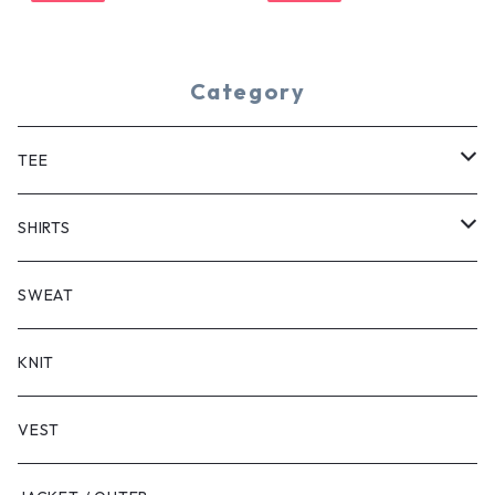
Category
TEE
SHORT SLEEVE
SHIRTS
LONG SLEEVE
SHORT SLEEVE
SWEAT
LONG SLEEVE
KNIT
VEST