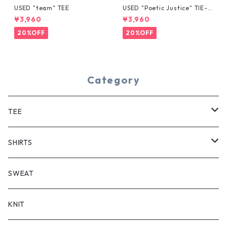
USED "team" TEE
USED "Poetic Justice" TIE-D
YE TEE
¥3,960
¥3,960
20%OFF
20%OFF
Category
TEE
SHORT SLEEVE
SHIRTS
LONG SLEEVE
SHORT SLEEVE
SWEAT
LONG SLEEVE
KNIT