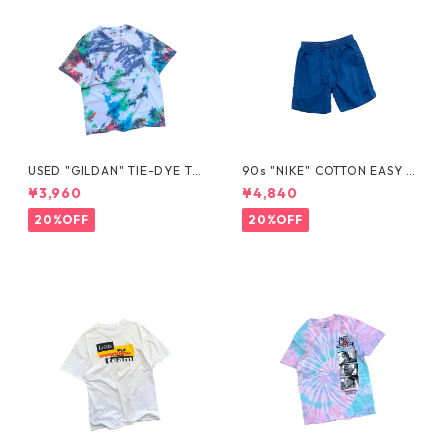
USED "GILDAN" TIE-DYE TE
90s "NIKE" COTTON EASY S
E
HORTS
¥3,960
¥4,840
20%OFF
20%OFF