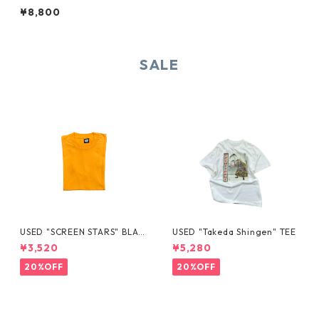
OFT JACKET
¥8,800
SALE
USED "SCREEN STARS" BLAN
USED "Takeda Shingen" TEE
K TEE
¥3,520
¥5,280
20%OFF
20%OFF