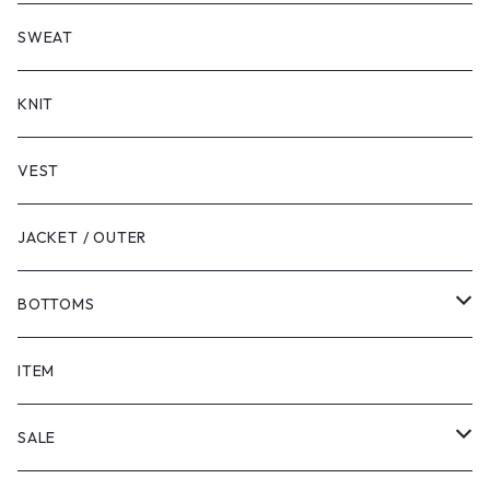
LONG SLEEVE
SHORT SLEEVE
SWEAT
LONG SLEEVE
KNIT
VEST
JACKET / OUTER
BOTTOMS
SHORTS
ITEM
PANTS
SALE