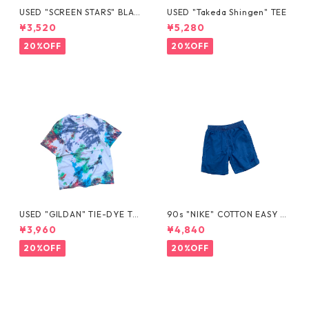
USED "SCREEN STARS" BLAN
USED "Takeda Shingen" TEE
K TEE
¥3,520
¥5,280
20%OFF
20%OFF
USED "GILDAN" TIE-DYE TE
90s "NIKE" COTTON EASY S
E
HORTS
¥3,960
¥4,840
20%OFF
20%OFF