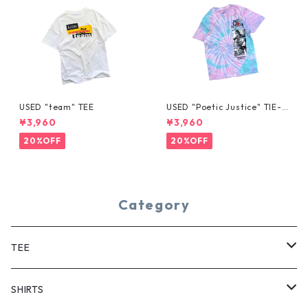
USED "team" TEE
USED "Poetic Justice" TIE-D
YE TEE
¥3,960
¥3,960
20%OFF
20%OFF
Category
TEE
SHORT SLEEVE
SHIRTS