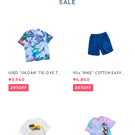
SALE
USED "GILDAN" TIE-DYE TE
90s "NIKE" COTTON EASY S
E
HORTS
¥3,960
¥4,840
20%OFF
20%OFF