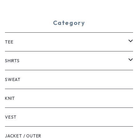
Category
TEE
SHORT SLEEVE
SHIRTS
LONG SLEEVE
SHORT SLEEVE
SWEAT
LONG SLEEVE
KNIT
VEST
JACKET / OUTER