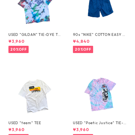
USED "GILDAN" TIE-DYE TE
90s "NIKE" COTTON EASY S
E
HORTS
¥3,960
¥4,840
20%OFF
20%OFF
USED "team" TEE
USED "Poetic Justice" TIE-D
YE TEE
¥3,960
¥3,960