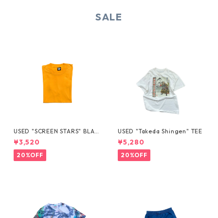
SALE
USED "SCREEN STARS" BLAN
USED "Takeda Shingen" TEE
K TEE
¥3,520
¥5,280
20%OFF
20%OFF