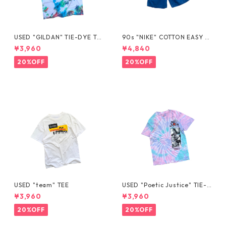
USED "GILDAN" TIE-DYE TE
90s "NIKE" COTTON EASY S
E
HORTS
¥3,960
¥4,840
20%OFF
20%OFF
USED "team" TEE
USED "Poetic Justice" TIE-D
YE TEE
¥3,960
¥3,960
20%OFF
20%OFF