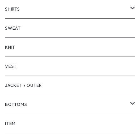
SHORT SLEEVE
SHIRTS
LONG SLEEVE
SHORT SLEEVE
SWEAT
LONG SLEEVE
KNIT
VEST
JACKET / OUTER
BOTTOMS
SHORTS
ITEM