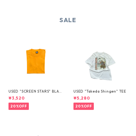
SALE
USED "SCREEN STARS" BLAN
USED "Takeda Shingen" TEE
K TEE
¥3,520
¥5,280
20%OFF
20%OFF