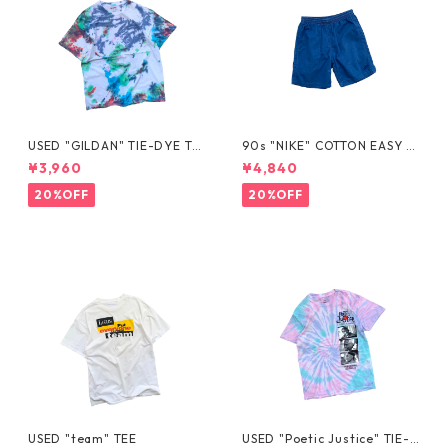
USED "GILDAN" TIE-DYE TE
90s "NIKE" COTTON EASY S
E
HORTS
¥3,960
¥4,840
20%OFF
20%OFF
USED "team" TEE
USED "Poetic Justice" TIE-D