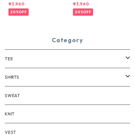
YE TEE
¥3,960
¥3,960
20%OFF
20%OFF
Category
TEE
SHORT SLEEVE
SHIRTS
LONG SLEEVE
SHORT SLEEVE
SWEAT
LONG SLEEVE
KNIT
VEST