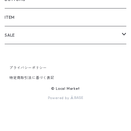
SHORTS
ITEM
PANTS
SALE
TOPS
プライバシーポリシー
PANTS
特定商取引法に基づく表記
ITEM
© Local Market
Powered by