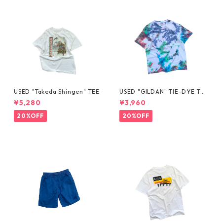
USED "Takeda Shingen" TEE
USED "GILDAN" TIE-DYE TE
E
¥5,280
¥3,960
20%OFF
20%OFF