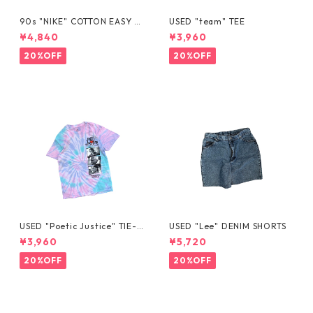
90s "NIKE" COTTON EASY S
USED "team" TEE
HORTS
¥4,840
¥3,960
20%OFF
20%OFF
USED "Poetic Justice" TIE-D
USED "Lee" DENIM SHORTS
YE TEE
¥3,960
¥5,720
20%OFF
20%OFF