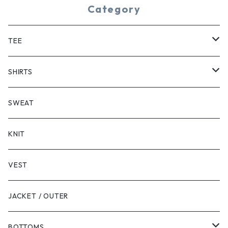
Category
TEE
SHORT SLEEVE
SHIRTS
LONG SLEEVE
SHORT SLEEVE
SWEAT
LONG SLEEVE
KNIT
VEST
JACKET / OUTER
BOTTOMS