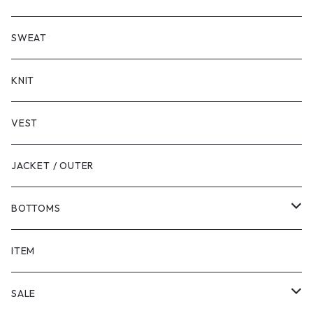
LONG SLEEVE
SHORT SLEEVE
SWEAT
LONG SLEEVE
KNIT
VEST
JACKET / OUTER
BOTTOMS
SHORTS
ITEM
PANTS
SALE