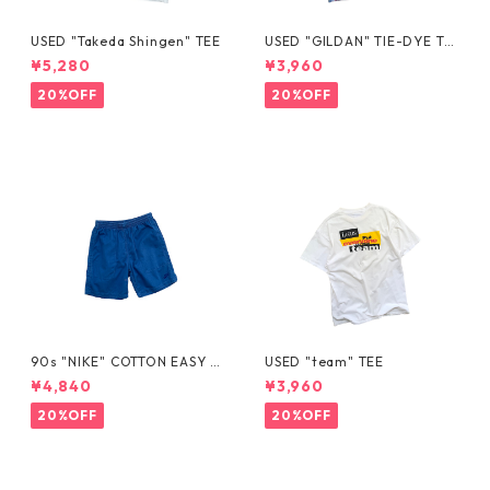
USED "Takeda Shingen" TEE
USED "GILDAN" TIE-DYE TE
E
¥5,280
¥3,960
20%OFF
20%OFF
90s "NIKE" COTTON EASY S
USED "team" TEE
HORTS
¥4,840
¥3,960
20%OFF
20%OFF