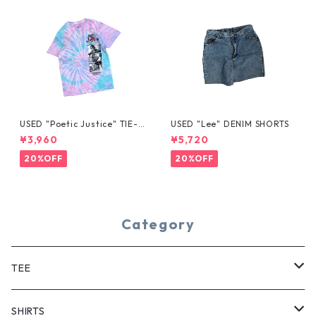
USED "Poetic Justice" TIE-D
USED "Lee" DENIM SHORTS
YE TEE
¥3,960
¥5,720
20%OFF
20%OFF
Category
TEE
SHORT SLEEVE
SHIRTS