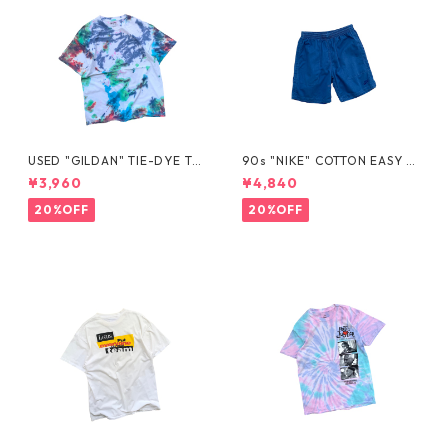
USED "GILDAN" TIE-DYE TE
90s "NIKE" COTTON EASY S
E
HORTS
¥3,960
¥4,840
20%OFF
20%OFF