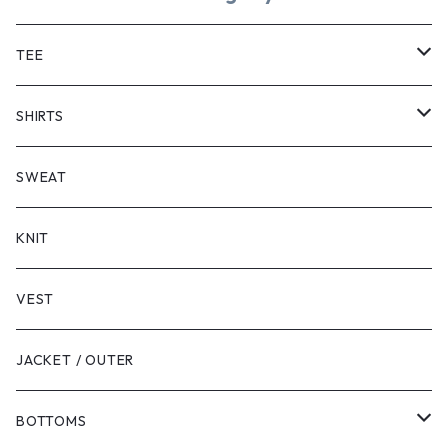
TEE
SHORT SLEEVE
SHIRTS
LONG SLEEVE
SHORT SLEEVE
SWEAT
LONG SLEEVE
KNIT
VEST
JACKET / OUTER
BOTTOMS