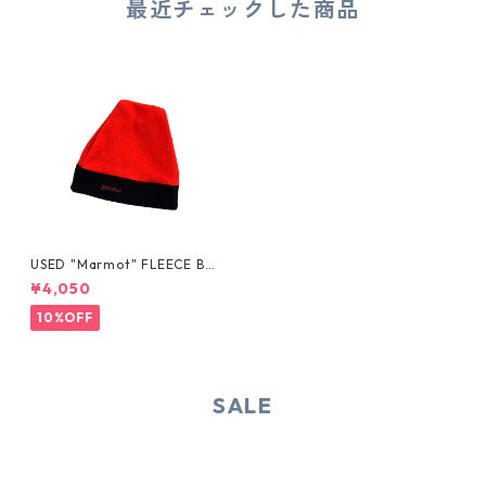
最近チェックした商品
USED "Marmot" FLEECE BEA
NIE
¥4,050
10%OFF
SALE