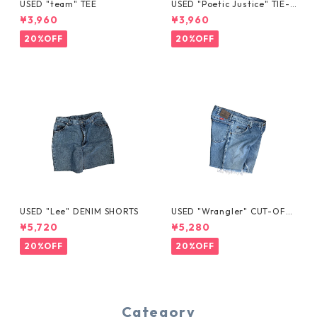
USED "team" TEE
USED "Poetic Justice" TIE-D
YE TEE
¥3,960
¥3,960
20%OFF
20%OFF
USED "Lee" DENIM SHORTS
USED "Wrangler" CUT-OFF
DENIM SHORTS
¥5,720
¥5,280
20%OFF
20%OFF
Category