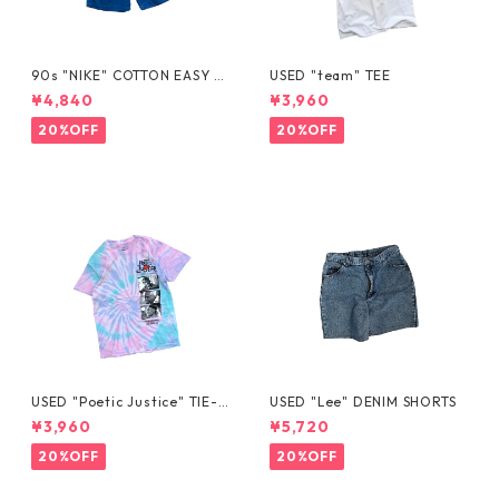
90s "NIKE" COTTON EASY S
USED "team" TEE
HORTS
¥4,840
¥3,960
20%OFF
20%OFF
USED "Poetic Justice" TIE-D
USED "Lee" DENIM SHORTS
YE TEE
¥3,960
¥5,720
20%OFF
20%OFF