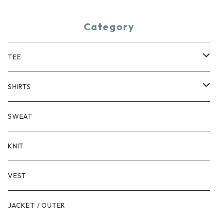
Category
TEE
SHORT SLEEVE
SHIRTS
LONG SLEEVE
SHORT SLEEVE
SWEAT
LONG SLEEVE
KNIT
VEST
JACKET / OUTER