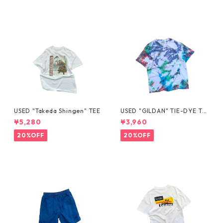
USED "Takeda Shingen" TEE
USED "GILDAN" TIE-DYE TE
E
¥5,280
¥3,960
20%OFF
20%OFF