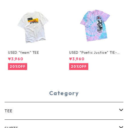
USED "team" TEE
USED "Poetic Justice" TIE-D
YE TEE
¥3,960
¥3,960
20%OFF
20%OFF
Category
TEE