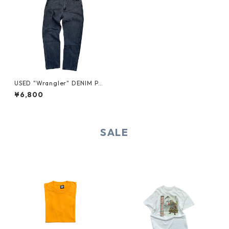
USED "Wrangler" DENIM PA
NTS
¥6,800
SALE