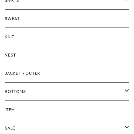
SHORT SLEEVE
SHIRTS
LONG SLEEVE
SHORT SLEEVE
SWEAT
LONG SLEEVE
KNIT
VEST
JACKET / OUTER
BOTTOMS
SHORTS
ITEM
PANTS
SALE