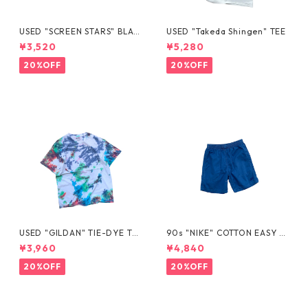
USED "SCREEN STARS" BLAN
USED "Takeda Shingen" TEE
K TEE
¥3,520
¥5,280
20%OFF
20%OFF
USED "GILDAN" TIE-DYE TE
90s "NIKE" COTTON EASY S
E
HORTS
¥3,960
¥4,840
20%OFF
20%OFF