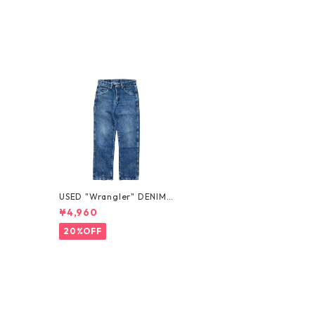
USED "Wrangler" DENIM P
ANTS
¥4,960
20%OFF