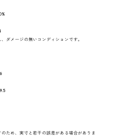
0%
N
れ、ダメージの無いコンディションです。
6
.5
寸のため、実寸と若干の誤差がある場合がありま