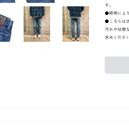
す。
●照明によ
●こちらは
汚れや状態
求めくださ