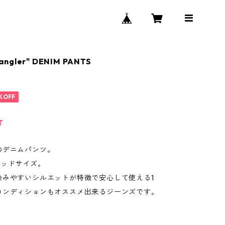
angler" DENIM PANTS
%OFF
T
のデニムパンツ。
のグッドサイズ。
染みやすいシルエットが特徴で安心して使える1
コンディションもオススメ出来るジーンズです。