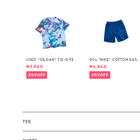
USED "GILDAN" TIE-DYE T
90s "NIKE" COTTON EASY
EE
SHORTS
¥3,960
¥4,840
20%OFF
20%OFF
TEE