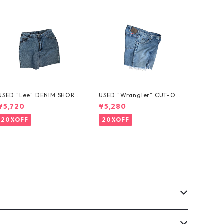
USED "Lee" DENIM SHORT
USED "Wrangler" CUT-OF
S
F DENIM SHORTS
¥5,720
¥5,280
20%OFF
20%OFF