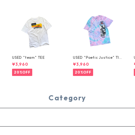
USED "team" TEE
USED "Poetic Justice" TIE
-DYE TEE
¥3,960
¥3,960
20%OFF
20%OFF
Category