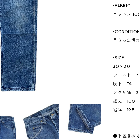
•FABRIC
コットン 10
•CONDITIO
目立った汚
•SIZE
30 × 30
ウエスト 7
股下 74
ワタリ幅 29
総丈 100
裾幅 19.5
●平置き採