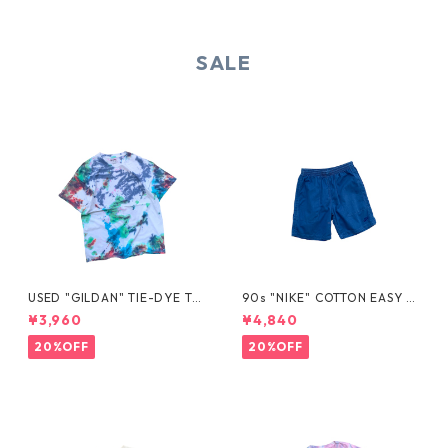
SALE
USED "GILDAN" TIE-DYE TE
90s "NIKE" COTTON EASY S
E
HORTS
¥3,960
¥4,840
20%OFF
20%OFF