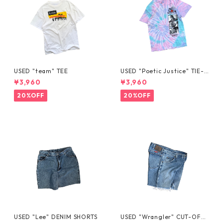
USED "team" TEE
USED "Poetic Justice" TIE-D
YE TEE
¥3,960
¥3,960
20%OFF
20%OFF
USED "Lee" DENIM SHORTS
USED "Wrangler" CUT-OFF