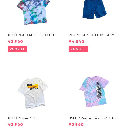
USED "GILDAN" TIE-DYE TE
90s "NIKE" COTTON EASY S
E
HORTS
¥3,960
¥4,840
20%OFF
20%OFF
USED "team" TEE
USED "Poetic Justice" TIE-D
YE TEE
¥3,960
¥3,960