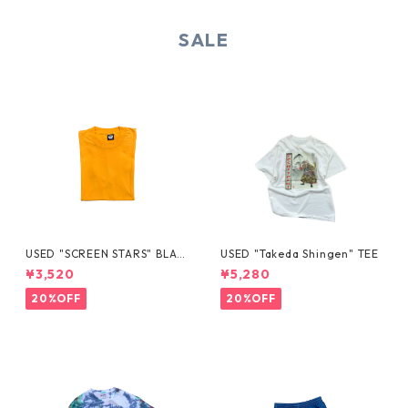
SALE
USED "SCREEN STARS" BLAN
USED "Takeda Shingen" TEE
K TEE
¥3,520
¥5,280
20%OFF
20%OFF