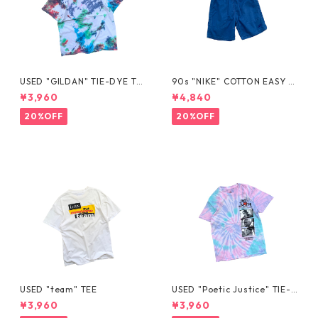
USED "GILDAN" TIE-DYE TE
90s "NIKE" COTTON EASY S
E
HORTS
¥3,960
¥4,840
20%OFF
20%OFF
USED "team" TEE
USED "Poetic Justice" TIE-D
YE TEE
¥3,960
¥3,960