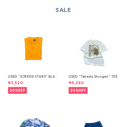
SALE
USED "SCREEN STARS" BLAN
USED "Takeda Shingen" TEE
K TEE
¥3,520
¥5,280
20%OFF
20%OFF