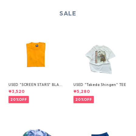
SALE
USED "SCREEN STARS" BLAN
USED "Takeda Shingen" TEE
K TEE
¥3,520
¥5,280
20%OFF
20%OFF