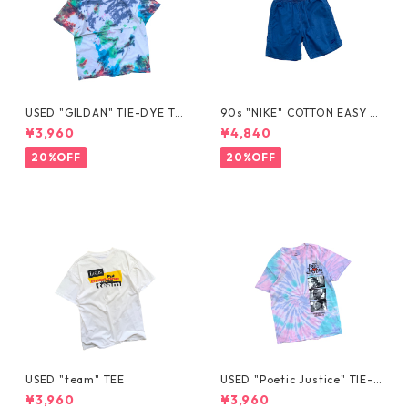
USED "GILDAN" TIE-DYE TE
90s "NIKE" COTTON EASY S
E
HORTS
¥3,960
¥4,840
20%OFF
20%OFF
USED "team" TEE
USED "Poetic Justice" TIE-D
YE TEE
¥3,960
¥3,960