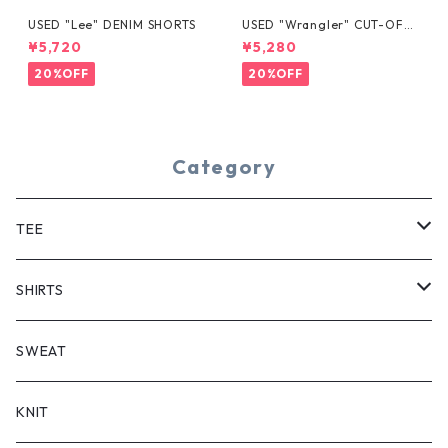
USED "Lee" DENIM SHORTS
USED "Wrangler" CUT-OFF
DENIM SHORTS
¥5,720
¥5,280
20%OFF
20%OFF
Category
TEE
SHORT SLEEVE
SHIRTS
LONG SLEEVE
SHORT SLEEVE
SWEAT
LONG SLEEVE
KNIT