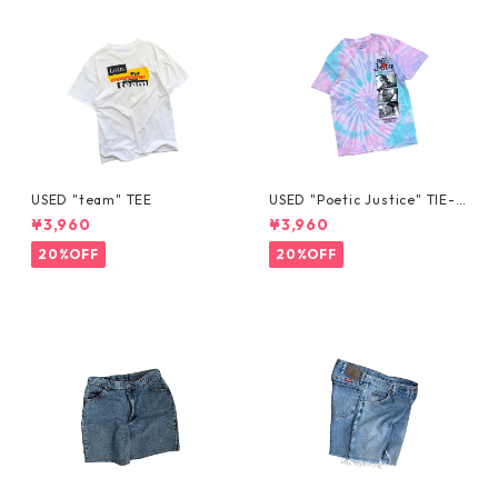
USED "team" TEE
USED "Poetic Justice" TIE-D
YE TEE
¥3,960
¥3,960
20%OFF
20%OFF