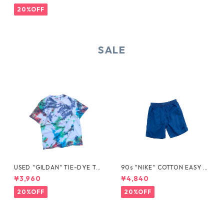
20%OFF
SALE
USED "GILDAN" TIE-DYE TE
90s "NIKE" COTTON EASY S
E
HORTS
¥3,960
¥4,840
20%OFF
20%OFF