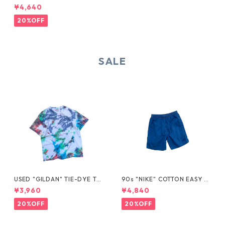
TS
¥4,640
20%OFF
SALE
USED "GILDAN" TIE-DYE TE
90s "NIKE" COTTON EASY S
E
HORTS
¥3,960
¥4,840
20%OFF
20%OFF