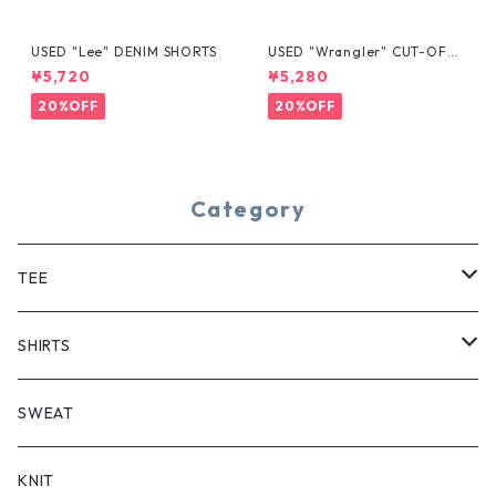
USED "Lee" DENIM SHORTS
USED "Wrangler" CUT-OFF
DENIM SHORTS
¥5,720
¥5,280
20%OFF
20%OFF
Category
TEE
SHORT SLEEVE
SHIRTS
LONG SLEEVE
SHORT SLEEVE
SWEAT
LONG SLEEVE
KNIT