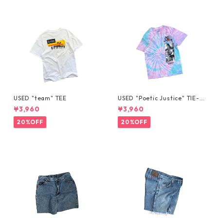
USED "team" TEE
USED "Poetic Justice" TIE-D
YE TEE
¥3,960
¥3,960
20%OFF
20%OFF