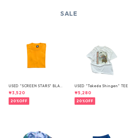
SALE
USED "SCREEN STARS" BLAN
USED "Takeda Shingen" TEE
K TEE
¥3,520
¥5,280
20%OFF
20%OFF