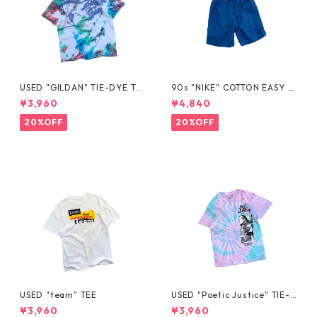
USED "GILDAN" TIE-DYE TE
90s "NIKE" COTTON EASY S
E
HORTS
¥3,960
¥4,840
20%OFF
20%OFF
USED "team" TEE
USED "Poetic Justice" TIE-D
YE TEE
¥3,960
¥3,960