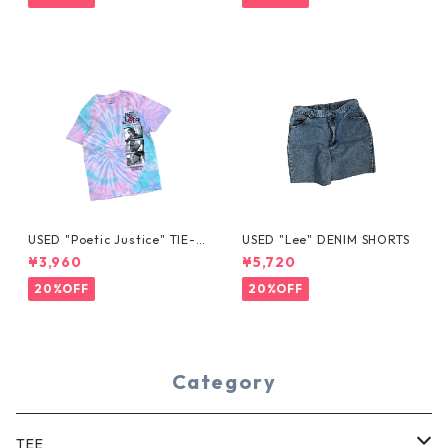
USED "Poetic Justice" TIE-D
USED "Lee" DENIM SHORTS
YE TEE
¥3,960
¥5,720
20%OFF
20%OFF
Category
TEE