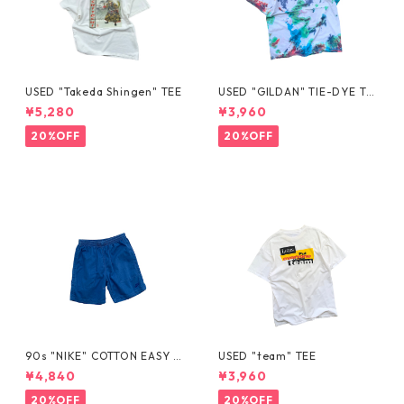
USED "Takeda Shingen" TEE
USED "GILDAN" TIE-DYE TE
E
¥5,280
¥3,960
20%OFF
20%OFF
90s "NIKE" COTTON EASY S
USED "team" TEE
HORTS
¥4,840
¥3,960
20%OFF
20%OFF