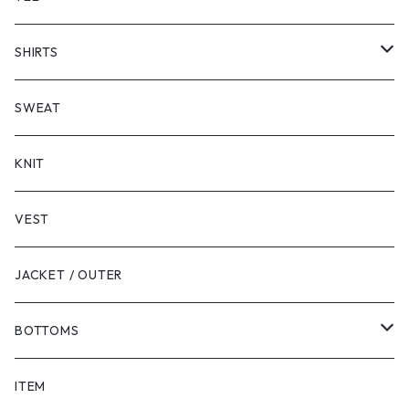
SHORT SLEEVE
SHIRTS
LONG SLEEVE
SHORT SLEEVE
SWEAT
LONG SLEEVE
KNIT
VEST
JACKET / OUTER
BOTTOMS
SHORTS
ITEM