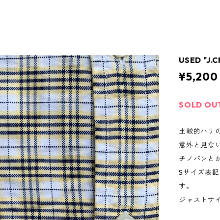
USED "J.
¥5,200
SOLD OU
比較的ハリ
意外と見な
チノパンと
Sサイズ表
す。
ジャストサ