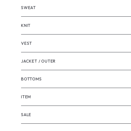
LONG SLEEVE
SHORT SLEEVE
SWEAT
LONG SLEEVE
KNIT
VEST
JACKET / OUTER
BOTTOMS
SHORTS
ITEM
PANTS
SALE