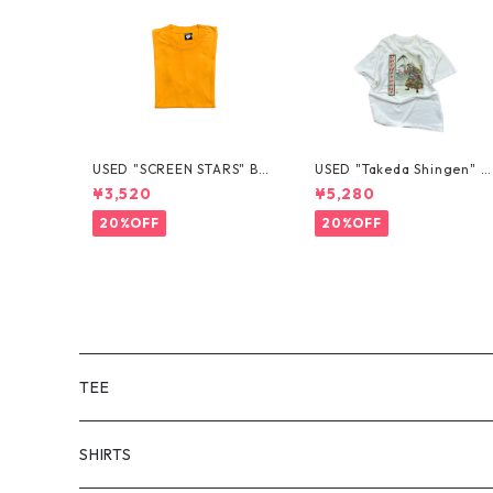
USED "SCREEN STARS" BL
USED "Takeda Shingen" T
ANK TEE
EE
¥3,520
¥5,280
20%OFF
20%OFF
TEE
SHORT SLEEVE
SHIRTS