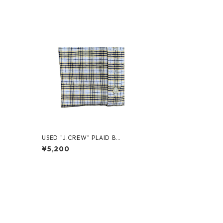
USED "J.CREW" PLAID BD
SHIRT
¥5,200