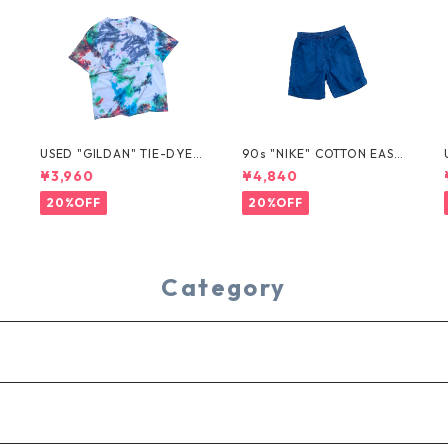
USED "GILDAN" TIE-DYE T
90s "NIKE" COTTON EASY
EE
SHORTS
¥3,960
¥4,840
20%OFF
20%OFF
Category