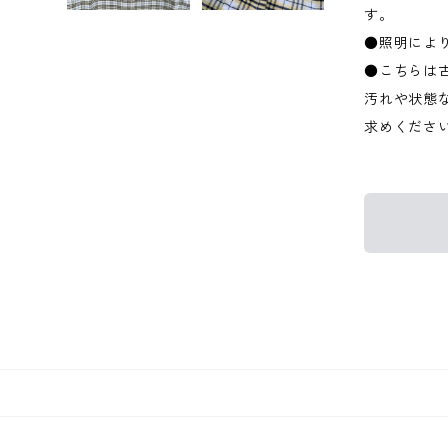
す。
●照明によ
●こちらは
汚れや状態
求めくださ