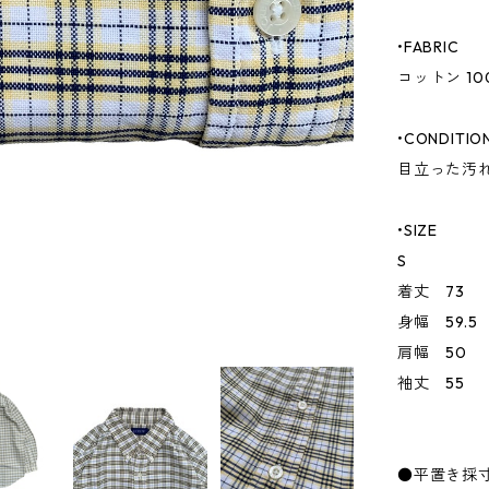
•FABRIC
コットン 10
•CONDITIO
目立った汚
•SIZE
S
着丈 73
身幅 59.5
肩幅 50
袖丈 55
●平置き採