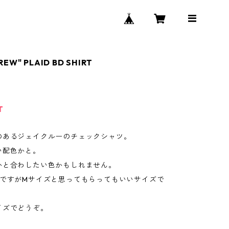
CREW" PLAID BD SHIRT
T
のあるジェイクルーのチェックシャツ。
い配色かと。
かと合わしたい色かもしれません。
記ですがMサイズと思ってもらってもいいサイズで
イズでどうぞ。