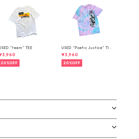
USED "team" TEE
USED "Poetic Justice" TIE
-DYE TEE
¥3,960
¥3,960
20%OFF
20%OFF