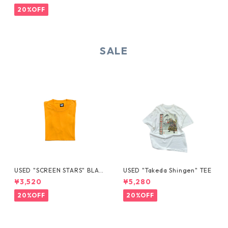
20%OFF
SALE
USED "SCREEN STARS" BLAN
USED "Takeda Shingen" TEE
K TEE
¥3,520
¥5,280
20%OFF
20%OFF