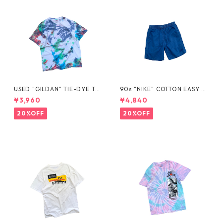
USED "GILDAN" TIE-DYE TE
90s "NIKE" COTTON EASY S
E
HORTS
¥3,960
¥4,840
20%OFF
20%OFF