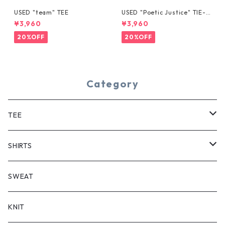
USED "team" TEE
USED "Poetic Justice" TIE-D
YE TEE
¥3,960
¥3,960
20%OFF
20%OFF
Category
TEE
SHORT SLEEVE
SHIRTS
LONG SLEEVE
SHORT SLEEVE
SWEAT
LONG SLEEVE
KNIT