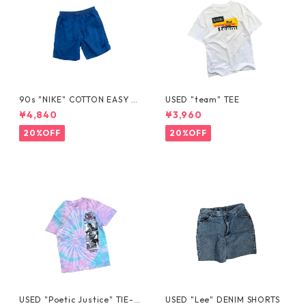
90s "NIKE" COTTON EASY S
USED "team" TEE
HORTS
¥4,840
¥3,960
20%OFF
20%OFF
USED "Poetic Justice" TIE-D
USED "Lee" DENIM SHORTS