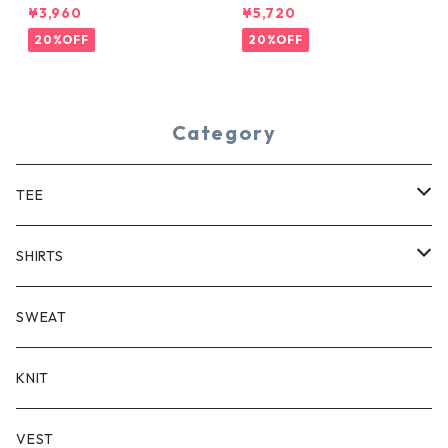
YE TEE
¥3,960
¥5,720
20%OFF
20%OFF
Category
TEE
SHORT SLEEVE
SHIRTS
LONG SLEEVE
SHORT SLEEVE
SWEAT
LONG SLEEVE
KNIT
VEST