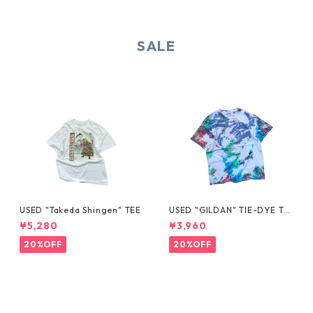
SALE
USED "Takeda Shingen" TEE
USED "GILDAN" TIE-DYE TE
E
¥5,280
¥3,960
20%OFF
20%OFF