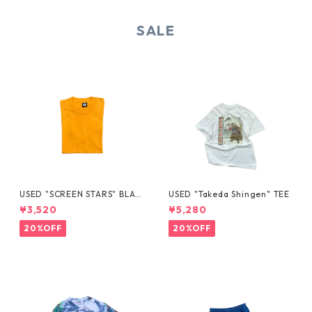
SALE
USED "SCREEN STARS" BLAN
USED "Takeda Shingen" TEE
K TEE
¥3,520
¥5,280
20%OFF
20%OFF