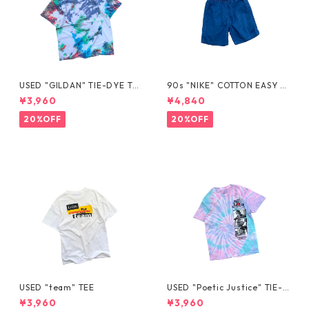
USED "GILDAN" TIE-DYE TE
90s "NIKE" COTTON EASY S
E
HORTS
¥3,960
¥4,840
20%OFF
20%OFF
USED "team" TEE
USED "Poetic Justice" TIE-D
YE TEE
¥3,960
¥3,960