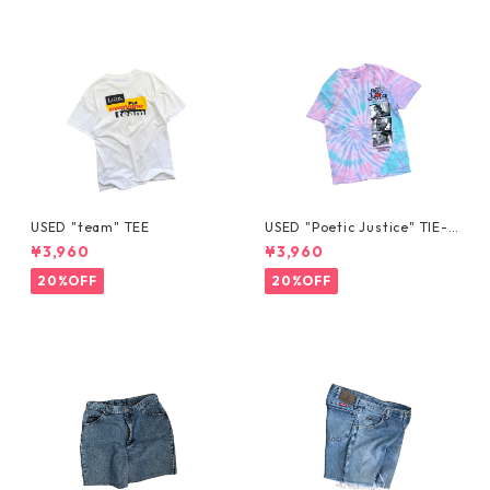
USED "team" TEE
USED "Poetic Justice" TIE-D
YE TEE
¥3,960
¥3,960
20%OFF
20%OFF