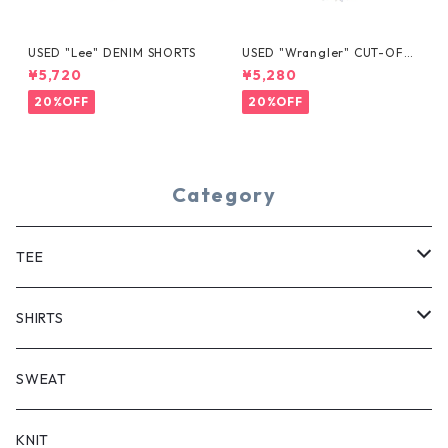
USED "Lee" DENIM SHORTS
USED "Wrangler" CUT-OFF
DENIM SHORTS
¥5,720
¥5,280
20%OFF
20%OFF
Category
TEE
SHORT SLEEVE
SHIRTS
LONG SLEEVE
SHORT SLEEVE
SWEAT
LONG SLEEVE
KNIT