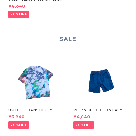
CUT SEW
¥4,640
20%OFF
SALE
USED "GILDAN" TIE-DYE TE
90s "NIKE" COTTON EASY S
E
HORTS
¥3,960
¥4,840
20%OFF
20%OFF