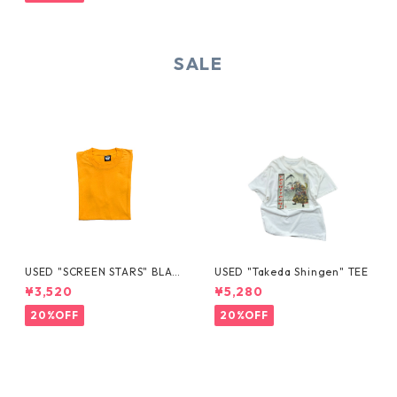
SALE
USED "SCREEN STARS" BLAN
USED "Takeda Shingen" TEE
K TEE
¥3,520
¥5,280
20%OFF
20%OFF