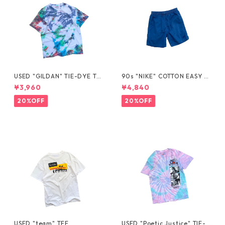
USED "GILDAN" TIE-DYE TE
90s "NIKE" COTTON EASY S
E
HORTS
¥3,960
¥4,840
20%OFF
20%OFF
USED "team" TEE
USED "Poetic Justice" TIE-D