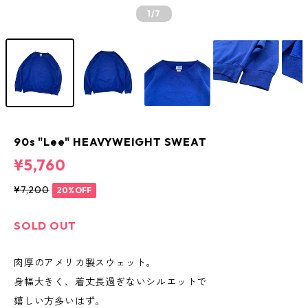
1
/7
90s "Lee" HEAVYWEIGHT SWEAT
¥5,760
¥7,200
20%OFF
SOLD OUT
肉厚のアメリカ製スウェット。
身幅大きく、着丈長過ぎないシルエットで
嬉しい方多いはず。