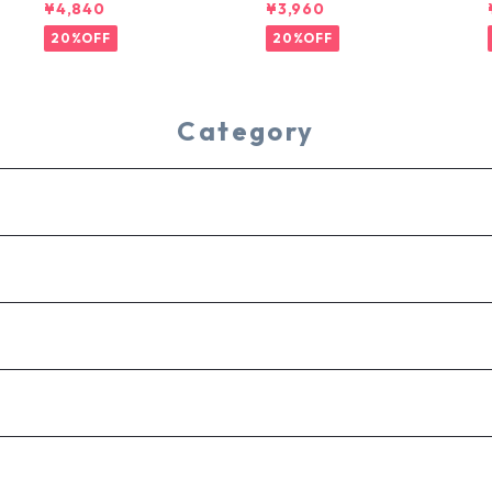
SHORTS
¥4,840
¥3,960
20%OFF
20%OFF
Category