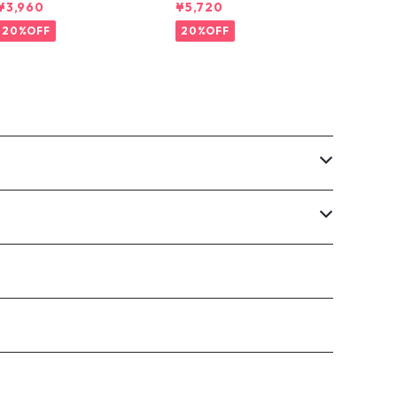
-DYE TEE
S
¥3,960
¥5,720
20%OFF
20%OFF