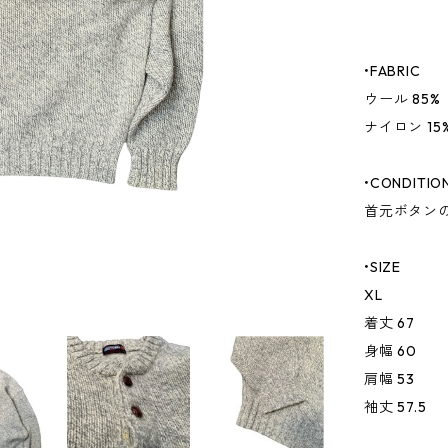
•FABRIC
ウール 85%
ナイロン 15
•CONDITIO
首元ボタン
•SIZE
XL
着丈 67
身幅 60
肩幅 53
袖丈 57.5