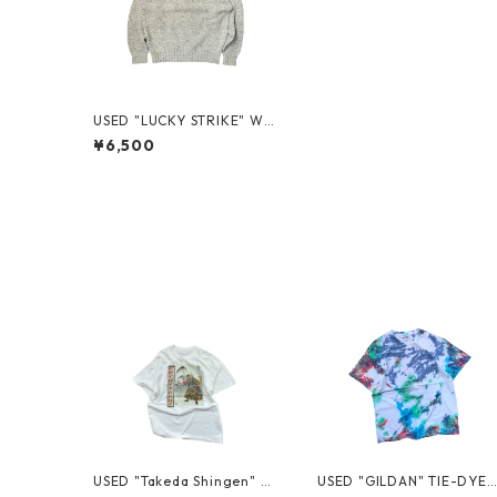
USED "LUCKY STRIKE" WO
OL HENRY-NECK KNIT
¥6,500
USED "Takeda Shingen" T
USED "GILDAN" TIE-DYE 