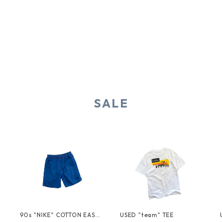
SALE
T
90s "NIKE" COTTON EASY
USED "team" TEE