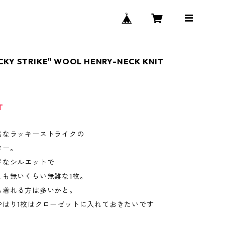
CKY STRIKE" WOOL HENRY-NECK KNIT
T
名なラッキーストライクの
ター。
ドなシルエットで
とも無いくらい無難な1枚。
も着れる方は多いかと。
やはり1枚はクローゼットに入れておきたいです