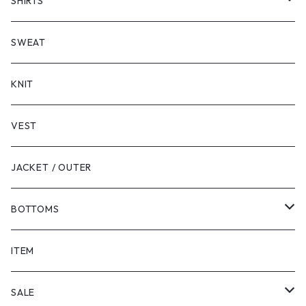
SHORT SLEEVE
SHIRTS
LONG SLEEVE
SHORT SLEEVE
SWEAT
LONG SLEEVE
KNIT
VEST
JACKET / OUTER
BOTTOMS
SHORTS
ITEM
PANTS
SALE