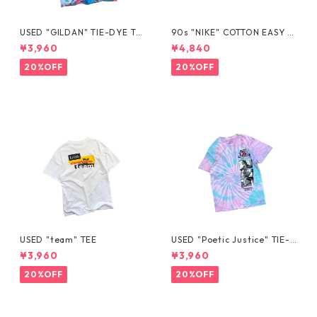
USED "GILDAN" TIE-DYE TE
90s "NIKE" COTTON EASY S
E
HORTS
¥3,960
¥4,840
20%OFF
20%OFF
USED "team" TEE
USED "Poetic Justice" TIE-D
YE TEE
¥3,960
¥3,960
20%OFF
20%OFF