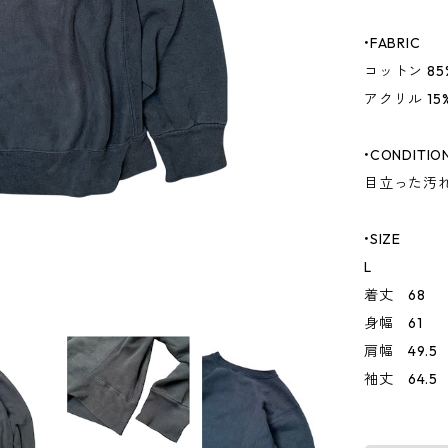
•FABRIC
コットン 85
アクリル 15
•CONDITIO
目立った汚
•SIZE
L
着丈 68
身幅 61
肩幅 49.5
袖丈 64.5