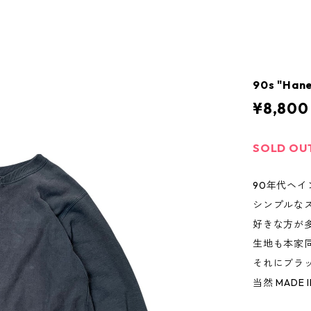
90s "Han
¥8,800
SOLD OU
90年代ヘ
シンプルな
好きな方が
生地も本家
それにブラ
当然 MADE 