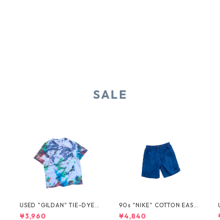
SALE
USED "GILDAN" TIE-DYE T
90s "NIKE" COTTON EASY
EE
SHORTS
¥3,960
¥4,840