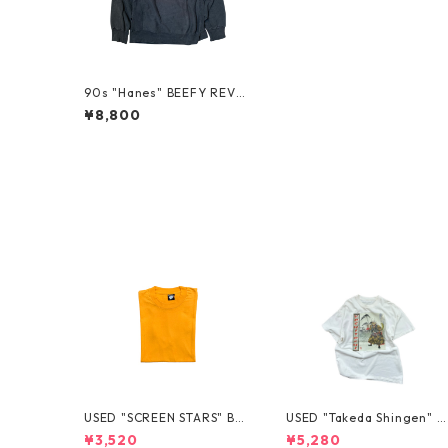
90s "Hanes" BEEFY REVE
RSE WEAVE SWEAT
¥8,800
USED "SCREEN STARS" BL
USED "Takeda Shingen" T
ANK TEE
EE
¥3,520
¥5,280