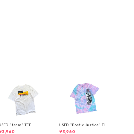
USED "team" TEE
USED "Poetic Justice" TIE
-DYE TEE
¥3,960
¥3,960