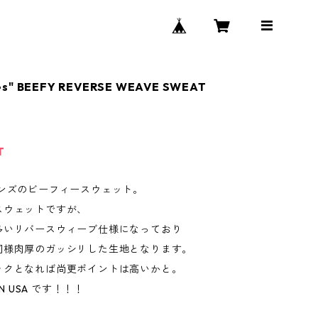
es" BEEFY REVERSE WEAVE SWEAT
T
インズのビーフィースウェット。
スウェットですが、
多いリバースウィーブ仕様になっており
同様肉厚のガッシリした生地となります。
ックとなれば尚更ポイントは高いかと。
IN USA です！！！