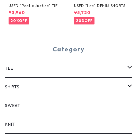
USED "Poetic Justice" TIE-D
USED "Lee" DENIM SHORTS
YE TEE
¥3,960
¥5,720
20%OFF
20%OFF
Category
TEE
SHORT SLEEVE
SHIRTS
LONG SLEEVE
SHORT SLEEVE
SWEAT
LONG SLEEVE
KNIT