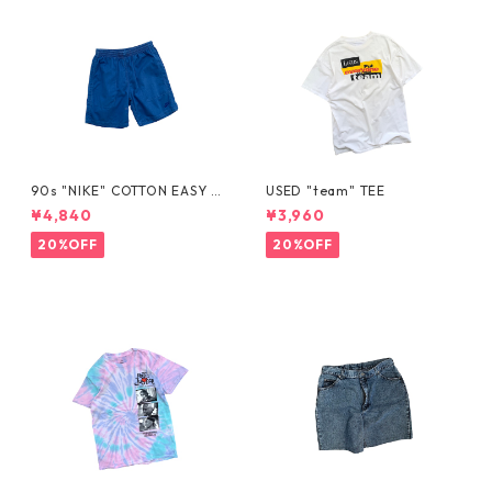
90s "NIKE" COTTON EASY S
USED "team" TEE
HORTS
¥4,840
¥3,960
20%OFF
20%OFF