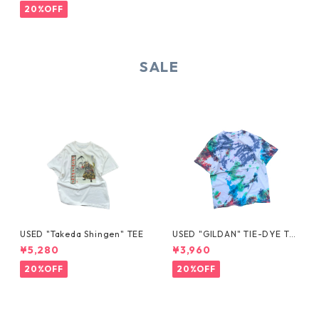
20%OFF
SALE
USED "Takeda Shingen" TEE
USED "GILDAN" TIE-DYE TE
E
¥5,280
¥3,960
20%OFF
20%OFF